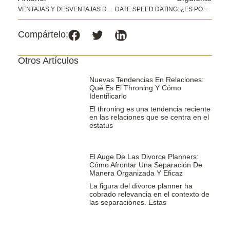
VENTAJAS Y DESVENTAJAS DE CONVIVIR EN PAREJA: ¿Vale La Pena Dar El Paso?
DATE SPEED DATING: ¿ES POSIBLE ENCONTRAR EL AMOR EN CITAS RÁPIDAS?
Compártelo:
Otros Artículos
Nuevas Tendencias En Relaciones:
Qué Es El Throning Y Cómo
Identificarlo
El throning es una tendencia reciente
en las relaciones que se centra en el
estatus
El Auge De Las Divorce Planners:
Cómo Afrontar Una Separación De
Manera Organizada Y Eficaz
La figura del divorce planner ha
cobrado relevancia en el contexto de
las separaciones. Estas